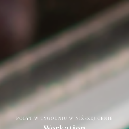
DOMKI I APARTAMENTY
OPINIE
ATRAKCJE
GALERIA
KONTAKT
LK Osada Falsztyn
Aktywny wypoczynek ze znajomymi
LK Resort Łapsze
Idealny pobyt dla rodzin z dziećmi
POBYT W TYGODNIU W NIŻSZEJ CENIE
Workation
LK Mountain Residence