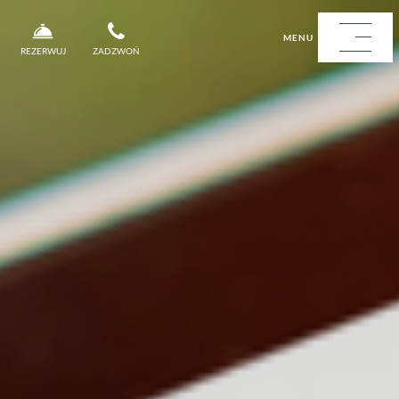
MENU
REZERWUJ
ZADZWOŃ